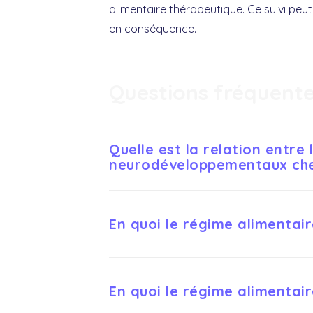
alimentaire thérapeutique. Ce suivi peut 
en conséquence.
Questions fréquent
Quelle est la relation entre
neurodéveloppementaux chez
Des carences en vitamines et minéraux 
En quoi le régime alimentai
neurodéveloppementaux comme l'autisme
Même s'il n'existe pas de régime curati
En quoi le régime alimentai
réduction des additifs alimentaires, peu