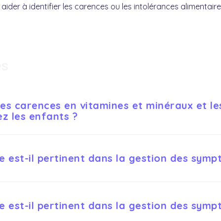
aider à identifier les carences ou les intolérances alimentaire
es
 les carences en vitamines et minéraux et le
 les enfants ?
peuvent perturber le développement du cerveau, et accroître 
re est-il pertinent dans la gestion des sym
 ou le TDAH, surtout pendant les phases critiques de crois
f pour le TDAH, une alimentation riche en oméga-3 et en nutri
re est-il pertinent dans la gestion des sym
t aider à atténuer les symptômes et à améliorer la gestion du