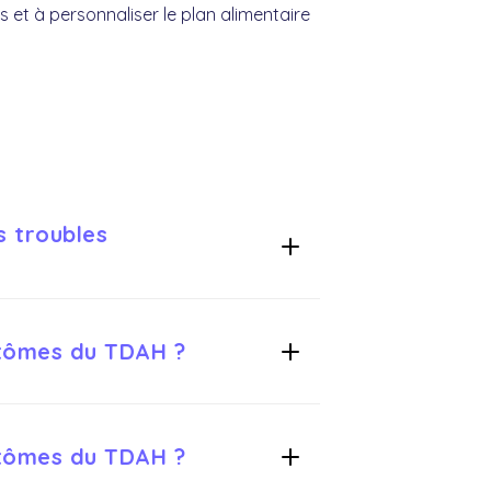
s et à personnaliser le plan alimentaire
s troubles
le risque de troubles
ptômes du TDAH ?
sance des enfants.
ments essentiels, combinée à une
ptômes du TDAH ?
 trouble.