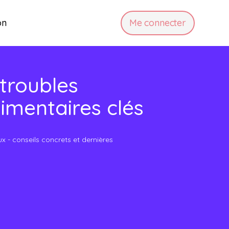
on
Me connecter
troubles neurodéveloppementaux
 troubles
imentaires clés
 - conseils concrets et dernières