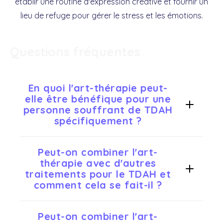
établir une routine d'expression créative et fournir un
lieu de refuge pour gérer le stress et les émotions.
Questions fréquentes
En quoi l'art-thérapie peut-
elle être bénéfique pour une
personne souffrant de TDAH
spécifiquement ?
L'art-thérapie est particulièrement bénéfique
Peut-on combiner l'art-
thérapie avec d'autres
pour les personnes avec TDAH car elle améliore la
traitements pour le TDAH et
concentration, réduit l'impulsivité, et aide à mieux
comment cela se fait-il ?
gérer les émotions. Le processus de création
artistique demande de focaliser son attention, ce
Tout à fait, l'art-thérapie se positionne comme un
Peut-on combiner l'art-
qui permet de développer la capacité à se